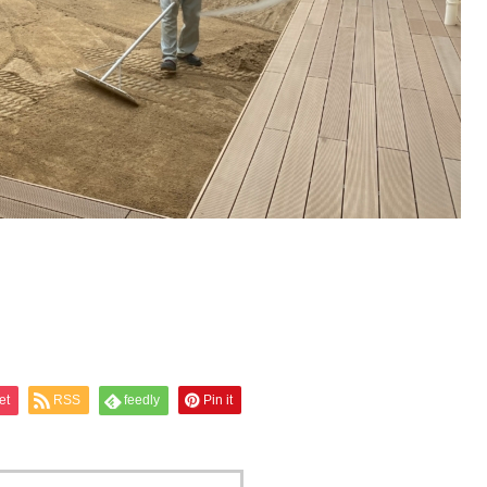
et
RSS
feedly
Pin it