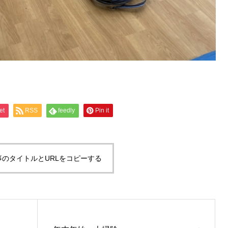
et
RSS
feedly
Pin it
事のタイトルとURLをコピーする