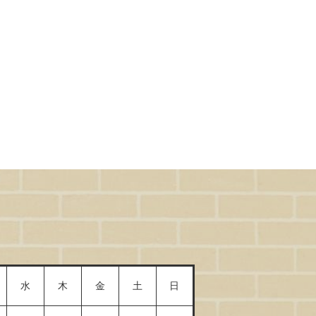
水
木
金
土
日