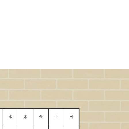
水
木
金
土
日