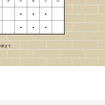
水
木
金
土
日
●
●
●
●
●
●
0分前まで